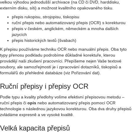
velkou výhodou jednodušší archivace (na CD či DVD, harddisku,
externím disku, síti) a možnost kvalitního opakovaného tisku.
přepis rukopisu, strojopisu, tiskopisu
ruční přepis nebo automatizovaný přepis (OCR) s korekturou
přepis v českém, anglickém, německém a mnoha dalších
jazycích
přepis historických textů (švabach)
K přepisu používáme techniku OCR nebo manuální přepis. Oba tyto
typy přenosu podkladu podrobíme důkladné korektuře, kterou
provádějí naši zkušení pracovníci. Přepíšeme nejen Vaše textové
soubory, ale samozřejmostí je i zpracování dotazníků, tiskopisů a
formulářů do přehledné databáze (viz Pořizování dat).
Ruční přepisy i přepisy OCR
Podle typu a kvality předlohy volíme efektivní přepisovou metodu –
ruční přepis či
opis
nebo automatizovaný přepis pomocí OCR
technologie s následnou jazykovou korekturou. Oba dva druhy přepisů
zvládáme expresně a ve vysoké kvalitě.
Velká kapacita přepisů