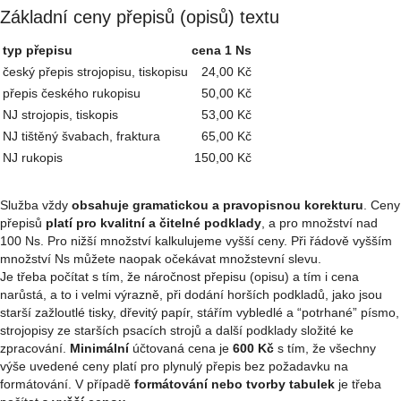
Základní ceny přepisů (opisů) textu
typ přepisu
cena 1 Ns
český přepis strojopisu, tiskopisu
24,00 Kč
přepis českého rukopisu
50,00 Kč
NJ strojopis, tiskopis
53,00 Kč
NJ tištěný švabach, fraktura
65,00 Kč
NJ rukopis
150,00 Kč
Služba vždy
obsahuje gramatickou a pravopisnou korekturu
. Ceny
přepisů
platí pro kvalitní a čitelné podklady
, a pro množství nad
100 Ns. Pro nižší množství kalkulujeme vyšší ceny. Při řádově vyšším
množství Ns můžete naopak očekávat množstevní slevu.
Je třeba počítat s tím, že náročnost přepisu (opisu) a tím i cena
narůstá, a to i velmi výrazně, při dodání horších podkladů, jako jsou
starší zažloutlé tisky, dřevitý papír, stářím vybledlé a “potrhané” písmo,
strojopisy ze starších psacích strojů a další podklady složité ke
zpracování.
Minimální
účtovaná cena je
600 Kč
s tím, že všechny
výše uvedené ceny platí pro plynulý přepis bez požadavku na
formátování. V případě
formátování nebo tvorby tabulek
je třeba