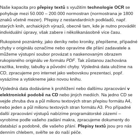
Naše kapacita pro
přepisy textů
s využitím
technologie OCR
se
pohybuje mezi 50.000 – 200.000 normostran (normostrana je 1800
znaků včetně mezer). Přepisy z nestandardních podkladů, např.
starých knih, archaických výrazů, obecně tam, kde je nutno provádět
individuální úpravy, však zabere i několikanásobně více času.
Rukopisné poznámky, jako deníky nebo kroniky, přepíšeme, případné
chyby v originálu označíme nebo opravíme dle přání zadavatele a
můžeme výstupní soubor provázat s naskenovaným obrazem
rukopisného originálu
ve formátu PDF
. Tak zůstanou zachována
razítka, kresby, tabulky a původní chyby. Výsledná data uložíme na
CD, zpracujeme pro internet jako webovskou prezentaci, popř.
vysázíme a vytiskneme jako novou knihu.
Výsledná data dodáváme k prohlížení nebo dalšímu zpracování
v
elektronické podobě na CD
nebo jiných mediích. Na jedno CD se
vejde zhruba dva a půl milionu textových stran přepisu formátu A4,
nebo jeden a půl milionu textových stran formátu A3. Pro případné
další zpracování výstupů nabízíme programátorské zázemí –
vyrobíme podle vašeho zadání makra, zpracujeme dokumenty do
databází a podobně, dle vašeho přání.
Přepisy textů
jsou pro nás
denním chlebem, svěřte se do naší péče.