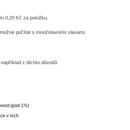
m 0,20 Kč za položku.
 možné počítat s množstevními slevami.
například z těchto důvodů:
vost (pod 1%)
ce v nich