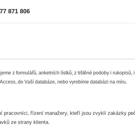
77 871 806
me z formulářů, anketních lístků, z tištěné podoby i rukopisů, i
cess, do Vaší databáze, nebo vyrobíme databázi na míru.
í pracovníci, řízení manažery, kteří jsou zvyklí zakázky pe
vků ze strany klienta.