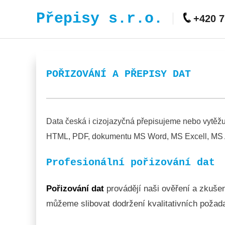
Přepisy s.r.o.
+420 7
POŘIZOVÁNÍ A PŘEPISY DAT
Data česká i cizojazyčná přepisujeme nebo vytěžuje
HTML, PDF, dokumentu MS Word, MS Excell, MS Ac
Profesionální pořizování dat
Pořizování dat
provádějí naši ověření a zkušen
můžeme slibovat dodržení kvalitativních požada